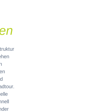
len
truktur
ehen
n
ten
nd
adtour.
elle
nell
nder