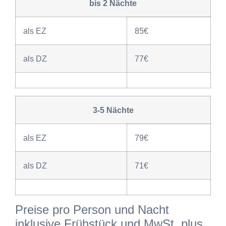
bis 2 Nächte
als EZ
85€
als DZ
77€
3-5 Nächte
als EZ
79€
als DZ
71€
Preise pro Person und Nacht
inklusive Frühstück und MwSt. plus